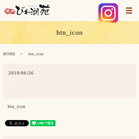
メ
btn_icon
HOME
btn_icon
2018/06/26
btn_icon