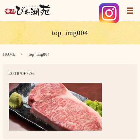
メ
top_img004
HOME
top_img004
2018/06/26